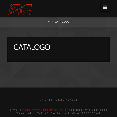
Navi
CATALOGO
CATALOGO
I.R.E. Tel: 0521.784906
e-mail:
ireparma@esplosivistica.it
Indirizzo: Via Giuseppe
Zanardelli 17/A, 43126 Parma P.IVA 02295910349