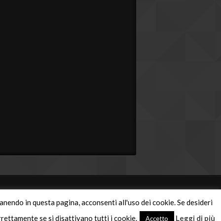
manendo in questa pagina, acconsenti all'uso dei cookie. Se desideri
rettamente se si disattivano tutti i cookie.
Leggi di più
a P.IVA 02295910349
Accetto