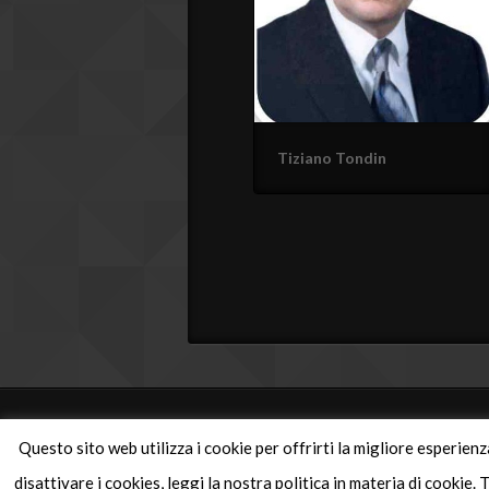
Tiziano Tondin
Questo sito web utilizza i cookie per offrirti la migliore esperien
disattivare i cookies, leggi la nostra politica in materia di cookie
e-mail:
ireparma@esp