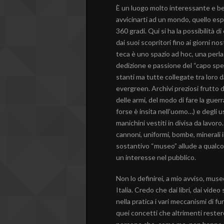
È un luogo molto interessante e be
avvicinarti ad un mondo, quello esp
360 gradi. Qui si ha la possibilità d
dai suoi scopritori fino ai giorni nost
teca è uno spazio ad hoc, una perla 
dedizione e passione del “capo spe
stanti ma tutte collegate tra loro da
evergreen. Archivi preziosi frutto di
delle armi, del modo di fare la guer
forse è insita nell’uomo…) e degli us
manichini vestiti in divisa da lavor
cannoni, uniformi, bombe, minerali 
sostantivo “museo” allude a qualcos
un interesse nel pubblico.
Non lo definirei, a mio avviso, muse
Italia. Credo che dai libri, dai vid
nella pratica i vari meccanismi di 
quei concetti che altrimenti restere