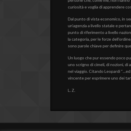
persone che, come me, non hanno c
curiosità e voglia di apprendere c
Dal punto di vista economico, in se
un’agenzia a livello statale e per
punto di riferimento a livello nazio
la categoria, per le forze dell’ordine
sono parole chiave per definire qu
Un luogo che pur essendo poco pub
uno scrigno di cimeli, di nozioni, di
nel viaggio. Citando Leopardi “…ed
vincente per esprimere uno dei tanti 
L. Z.