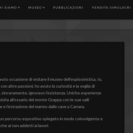
HI SIAMO
MUSEO
PUBBLICAZIONI
VENDITA SIMULACRI
 occasione di visitare il museo dell’esplosivistica. Io,
on altre passioni, ho avuto la curiosità e la voglia di
 sinceramente, ignoravo l’esistenza. Uniche esperienze
visita all’ossario del monte Grappa con le sue valli
 e l’estrazione del marmo dalle cave a Carrara.
 è un percorso espositivo spiegato in modo coinvolgente e
he ai non addetti ai lavori.