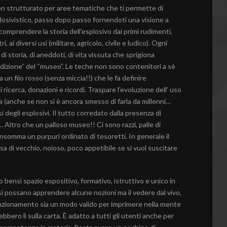
n strutturato per aree tematiche che ti permette di
losivistico, passo dopo passo fornendoti una visione a
i comprendere la storia dell’esplosivo dai primi rudimenti,
ri, ai diversi usi (militare, agricolo, civile e ludico). Ogni
di storia, di aneddoti, di vita vissuta che sprigiona
dizione” del “museo”. Le teche non sono contenitori a sè
 un filo rosso (senza miccia!!) che le fa definire
 ricerca, donazioni e ricordi. Traspare l’evoluzione dell’ uso
ra (anche se non si è ancora smesso di farla da millenni…
i degli esplosivi. Il tutto corredato dalla presenza di
o… Altro che un palloso museo!! Ci sono razzi, palle di
insomma un purpurì ordinato di tesoretti. In generale il
a di vecchio, noioso, poco appetibile se si vuol suscitare
o bensì spazio espositivo, formativo, istruttivo e unico in
eo si possano apprendere alcune nozioni ma il vedere dal vivo,
funzionamento sia un modo valido per imprimere nella mente
bbero lì sulla carta. È adatto a tutti gli utenti anche per