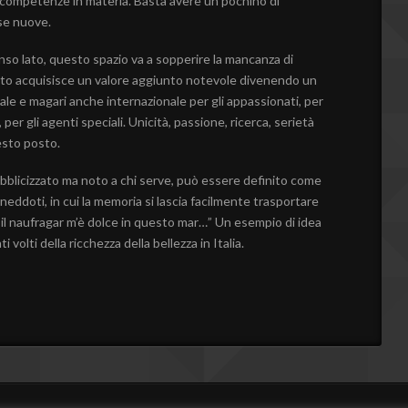
ompetenze in materia. Basta avere un pochino di
ose nuove.
nso lato, questo spazio va a sopperire la mancanza di
tanto acquisisce un valore aggiunto notevole divenendo un
nale e magari anche internazionale per gli appassionati, per
, per gli agenti speciali. Unicità, passione, ricerca, serietà
esto posto.
blicizzato ma noto a chi serve, può essere definito come
 aneddoti, in cui la memoria si lascia facilmente trasportare
 il naufragar m’è dolce in questo mar…” Un esempio di idea
volti della ricchezza della bellezza in Italia.